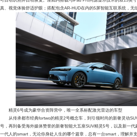
可自动识别并自动恢复。座舱内搭载与iPad Pro同源显示技术的双13英
真、视觉体验舒适护眼；搭配包含AR-HUD在内的5屏智能互联系统，
精灵6号成为豪华合资阵营中，唯一全系标配激光雷达的车型
从传承都市经典fortwo的精灵2号概念车，到引领时尚的新奢灵动S
号，再到备受海外媒体赞誉的新奢智能大五座SUV精灵5号，以及新一代
一代人的smart，无论你身处人生的哪个篇章，总有一台smart，理解并