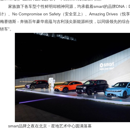
家族旗下各车型个性鲜明却精神同源，均承载着smart的品牌DNA：Design
计）、No Compromise on Safety（安全至上）、Amazing Drive
梅赛德斯 - 奔驰百年豪华底蕴与吉利顶尖新能源科技，以同级领先的综
轿车”。
smart品牌之夜在北京・星地艺术中心圆满落幕