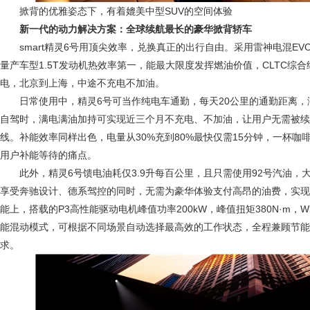
掀背的优雅姿态下，有着媲美中型SUV的空间体验
新一代的动力解决方案：全球续航最长的豪华掀背轿车
smart精灵6号用顶尖效率，兑换真正的出行自由。采用雷神电混EVO
量产车型1.5T发动机热效率第一，能最大限度发挥燃油价值，CLTC综合续
电，北京到上海，中途不充电不加油。
日常使用中，精灵6号可当作纯电车通勤，每天20公里的通勤距离
自驾时，满电满油加持可实现近三个月不充电、不加油，让用户无需被续
线。补能效率同样出色，电量从30%充到80%最快仅需15分钟，一杯
用户补能等待的痛点。
此外，精灵6号馈电油耗仅3.9升每百公里，且只需使用92号汽油
享受奔驰设计、德系驾控的同时，无需为豪华体验支付高昂的油费，实现
能上，搭载的P3高性能驱动电机峰值功率200kW，峰值扭矩380N·m，WL
能混动模式，可根据不同场景自动选择最高效的工作状态，全程兼顾节能
求。