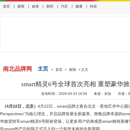
首页
|
新闻
|
娱体
|
财经
|
汽车
|
健康
|
科技
南北品牌网
主页
>
首页
>
新闻
>
正文
smart精灵6号全球首次亮相 重塑豪华
发布时间：2026-04-24 16:59
来源：未知
作者：
（
4
月
22
日，北京）
4月22日，smart品牌之夜在北京・星地艺术中心圆满落
Perspectives”为核心理念，开启品牌发展全新篇章。致敬品牌本源的s
华掀背轿车smart精灵6号联袂登场，让更多用户切身感受smart独有
告smart的产品矩阵正式迈入到一个前所未有的全新周期。