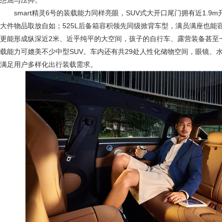
憋屈与压抑。
smart精灵6号的装载能力同样亮眼，SUV式大开口尾门拥有近1.9
大件物品取放自如；525L后备箱容积领先同级掀背车型，满员满座也能
更能形成纵深近2米、近乎纯平的大空间，孩子的自行车、露营装备甚至
载能力可媲美不少中型SUV。车内还有共29处人性化储物空间，眼镜、
满足用户多样化出行装载需求。