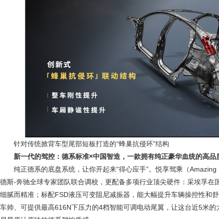
针对传统掀背车型尾部短板打造的“蜂巢抗侵环”结构
新一代的驾控：德系标准
×
中国智造，一款拥有纯正豪华血统的高品
纯正德系的底盘系统，让你开起来“得心应手”。悦享驾乘（Amazing Dr
德斯-奔驰全球专家团队联合调校，更配备多项行业顶尖硬件：采埃孚在
细腻而精准；标配FSD液压可变阻尼减振器，能大幅提升车辆操控性和
车帅、可提供最高616N下压力的4档智能可调电动尾翼，让这台近5米