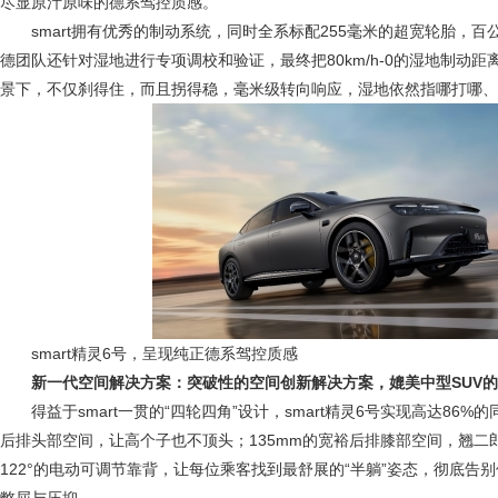
尽显原汁原味的德系驾控质感。
smart拥有优秀的制动系统，同时全系标配255毫米的超宽轮胎，百公
德团队还针对湿地进行专项调校和验证，最终把80km/h-0的湿地制动距
景下，不仅刹得住，而且拐得稳，毫米级转向响应，湿地依然指哪打哪、
smart精灵6号，呈现纯正德系驾控质感
新一代空间解决方案：突破性的空间创新解决方案，媲美中型
SUV
的
得益于smart一贯的“四轮四角”设计，smart精灵6号实现高达86%
后排头部空间，让高个子也不顶头；135mm的宽裕后排膝部空间，翘二
122°的电动可调节靠背，让每位乘客找到最舒展的“半躺”姿态，彻底告别