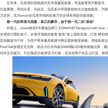
近年来，拉美地区新能源汽车市场蓬勃发展，市场渗透率不断提升
日益重视，哥伦比亚、乌拉圭、厄瓜多尔等国家纷纷出台激励政策，为新
力支持，也为smart在拉美市场的拓展乃至全球布局提供新动能。
新一代的审美与底蕴：真正的豪华，始于独一无二的
“
原创
”
外观上，smart精灵6号遵循品牌三大DNA中的“Designed with l
全球设计团队操刀，从海洋顶级掠食者“鲨鱼”身上汲取灵感，打造“静则
妥协颜值与个性，为用户带来兼具格调与辨识度的视觉体验。用线条表达
PixelTalk智感交互光阵，前后大灯共内嵌10666颗LED毫米级微点
对外交互能力。不仅预设20多种官方灯效，还支持用户自定义灯语，将