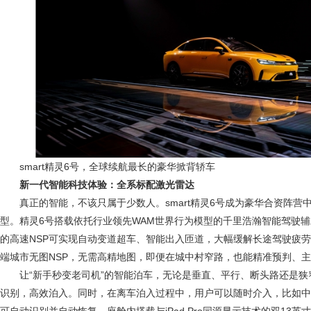
smart精灵6号，全球续航最长的豪华掀背轿车
新一代智能科技体验：全系标配激光雷达
真正的智能，不该只属于少数人。smart精灵6号成为豪华合资阵
型。精灵6号搭载依托行业领先WAM世界行为模型的千里浩瀚智能驾驶
的高速NSP可实现自动变道超车、智能出入匝道，大幅缓解长途驾驶疲
端城市无图NSP，无需高精地图，即便在城中村窄路，也能精准预判、
让“新手秒变老司机”的智能泊车，无论是垂直、平行、断头路还是狭
识别，高效泊入。同时，在离车泊入过程中，用户可以随时介入，比如中