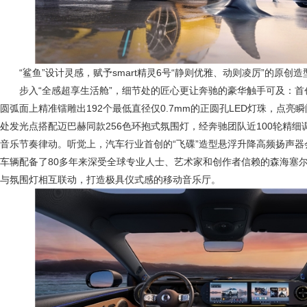
“鲨鱼”设计灵感，赋予smart精灵6号“静则优雅、动则凌厉”的原创造
步入“全感超享生活舱”，细节处的匠心更让奔驰的豪华触手可及：首创
圆弧面上精准镭雕出192个最低直径仅0.7mm的正圆孔LED灯珠，点亮
处发光点搭配迈巴赫同款256色环抱式氛围灯，经奔驰团队近100轮精
音乐节奏律动。听觉上，汽车行业首创的“飞碟”造型悬浮升降高频扬声
车辆配备了80多年来深受全球专业人士、艺术家和创作者信赖的森海塞尔
与氛围灯相互联动，打造极具仪式感的移动音乐厅。