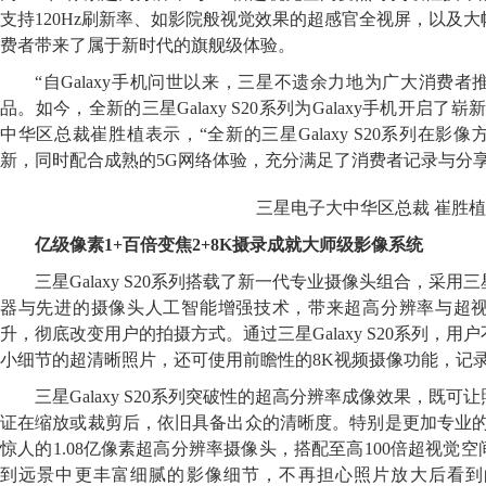
支持120Hz刷新率、如影院般视觉效果的超感官全视屏，以及
费者带来了属于新时代的旗舰级体验。
“自Galaxy手机问世以来，三星不遗余力地为广大消费
品。如今，全新的三星Galaxy S20系列为Galaxy手机开启
中华区总裁崔胜植表示，“全新的三星Galaxy S20系列在
新，同时配合成熟的5G网络体验，充分满足了消费者记录与分
三星电子大中华区总裁 崔胜植
亿级像素1+百倍变焦2+8K摄录成就大师级影像系统
三星Galaxy S20系列搭载了新一代专业摄像头组合，采
器与先进的摄像头人工智能增强技术，带来超高分辨率与超
升，彻底改变用户的拍摄方式。通过三星Galaxy S20系列，
小细节的超清晰照片，还可使用前瞻性的8K视频摄像功能，记
三星Galaxy S20系列突破性的超高分辨率成像效果，既
证在缩放或裁剪后，依旧具备出众的清晰度。特别是更加专业的三星Galax
惊人的1.08亿像素超高分辨率摄像头，搭配至高100倍超视觉
到远景中更丰富细腻的影像细节，不再担心照片放大后看到