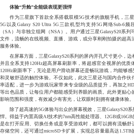
体验“升舱”全能级表现更强悍
作为三星旗下首款全系搭载双模5G技术的旗舰手机，三星Galaxy S
5G以及Galaxy S20 Ultra 5G三款机型均支持5G网络Su
（SA）与非独立组网（NSA）。用户通过三星GalaxyS20
文件，流畅的在线视频、直播、游戏，或分享刚刚拍摄的超高
服务体验。
在屏幕方面，三星GalaxyS20系列的屏内开孔尺寸更小
并且全系支持120Hz超高屏幕刷新率，将超感官全视屏的优
120Hz刷新率下，无论是用户滑动屏幕还是畅玩游戏，均能够
和灵敏舒适的触控体验。不仅如此，此次三星还与国内合作伙
率适配，进一步为游戏玩家带来专业级的品质提升，再加之HDR
等出色品质，让每位用户都能感受到养眼的画质。此外更贴心
影响范围和强度，有效减少有害光，让双眼时刻拥有健康体验。
除了超高速的5G体验与出众的屏幕视效，三星GalaxyS2
悍。得益于内置高级AI技术的7nm高性能处理器、12GB或16
是在打开应用、切换任务或是享受游戏时，都可以拥有流畅舒适
存储空间，还可通过microSD卡扩展，实现总容量最高达1.5