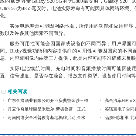
应的额定容量Galaxy S20 5G的为3880毫安时，Galaxy S20+ 5
Ultra 5G为4855毫安时。电池实际寿命有可能因具体网络环
化。
实际电池寿命可能因网络环境，所使用的功能和应用程序
数以及许多其他因素不同而异。
服务可用性可能会因国家或设备的不同而异；用户界面
同。Bixby视觉功能和内容提供商的可用性可能因国家的不
息、内容或图像均由第三方提供，此类内容可能不准确或未反映
实际电池续航时间、充电时间和音频播放时间可能因使
置、信号强度、是否存在噪音、播放文件类型、设备使用时间等
相关阅读
广东金摘酒业有限公司开业庆典暨金沙三樽
高合汽车HiPh
丹麦传奇足球巨星米歇尔·劳德鲁普，正式
签诺宝电子合同
河南网络安全科普教育基地揭牌启动,金水
品质E脉相承-北