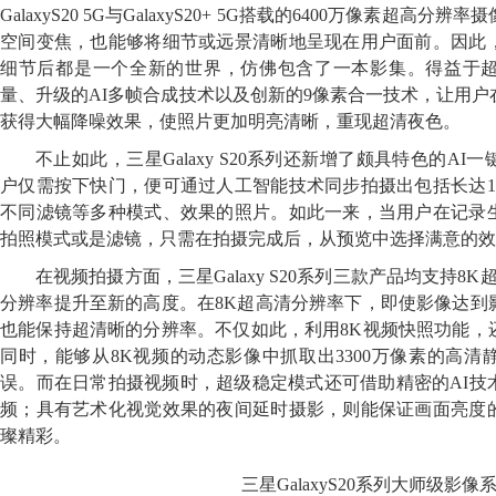
GalaxyS20 5G与GalaxyS20+ 5G搭载的6400万像素超高
空间变焦，也能够将细节或远景清晰地呈现在用户面前。因此
细节后都是一个全新的世界，仿佛包含了一本影集。得益于
量、升级的AI多帧合成技术以及创新的9像素合一技术，让用
获得大幅降噪效果，使照片更加明亮清晰，重现超清夜色。
不止如此，三星Galaxy S20系列还新增了颇具特色的A
户仅需按下快门，便可通过人工智能技术同步拍摄出包括长达1
不同滤镜等多种模式、效果的照片。如此一来，当用户在记录
拍照模式或是滤镜，只需在拍摄完成后，从预览中选择满意的效
在视频拍摄方面，三星Galaxy S20系列三款产品均支持8
分辨率提升至新的高度。在8K超高清分辨率下，即使影像达到
也能保持超清晰的分辨率。不仅如此，利用8K视频快照功能，
同时，能够从8K视频的动态影像中抓取出3300万像素的高
误。而在日常拍摄视频时，超级稳定模式还可借助精密的AI技
频；具有艺术化视觉效果的夜间延时摄影，则能保证画面亮度
璨精彩。
三星GalaxyS20系列大师级影像