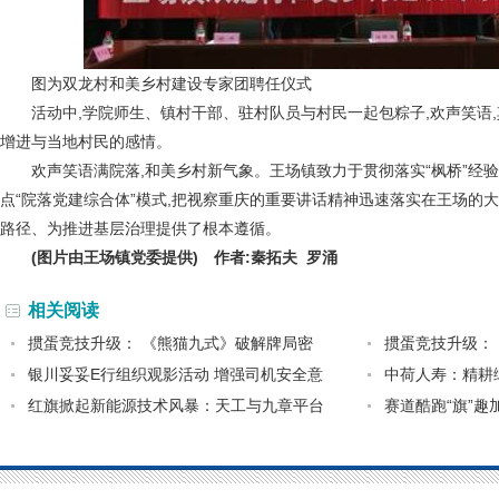
图为双龙村和美乡村建设专家团聘任仪式
活动中,学院师生、镇村干部、驻村队员与村民一起包粽子,欢声笑语
增进与当地村民的感情。
欢声笑语满院落,和美乡村新气象。王场镇致力于贯彻落实“枫桥”经验,
点“院落党建综合体”模式,把视察重庆的重要讲话精神迅速落实在王场的
路径、为推进基层治理提供了根本遵循。
(图片由王场镇党委提供) 作者:秦拓夫 罗涌
相关阅读
掼蛋竞技升级： 《熊猫九式》破解牌局密
掼蛋竞技升级：
银川妥妥E行组织观影活动 增强司机安全意
中荷人寿：精耕
红旗掀起新能源技术风暴：天工与九章平台
赛道酷跑“旗”趣加