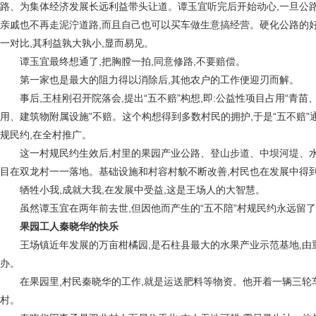
路、为集体经济发展长远利益带头让道。谭玉宜听完后开始动心,一旦公路
亲戚也不再走泥泞道路,而且自己也可以买车做生意搞经营。硬化公路的好
一对比,其利益孰大孰小,显而易见。
谭玉宜最终想通了,把胸膛一拍,同意修路,不要赔偿。
第一家也是最大的阻力得以消除后,其他农户的工作便迎刃而解。
事后,王桂刚召开院落会,提出“五不赔”构想,即:公益性项目占用“青
用、建筑物附属设施”不赔。这个构想得到多数村民的拥护,于是“五不赔”
规民约,在全村推广。
这一村规民约生效后,村里的果园产业公路、登山步道、中坝河堤、
目在双龙村一一落地。基础设施和村容村貌不断改善,村民也在发展中得到
牺牲小我,成就大我,在发展中受益,这是王场人的大智慧。
虽然谭玉宜在两年前去世,但因他而产生的“五不陪”村规民约永远留
果园工人秦晓华的快乐
王场镇近年发展的万亩柑橘园,是石柱县最大的水果产业示范基地,由
办。
在果园里,村民秦晓华的工作,就是运送肥料等物资。他开着一辆三轮
村。