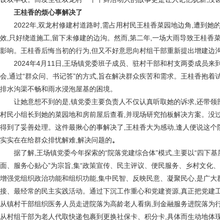
王桂香的烦心事解决了
2022年,双龙村修建村道路时,需占用村民王桂香菜园地边角,遭到
效,只好绕道施工,留下未修建的边沟。然而,第二年,一场大雨导致王桂香
影响。王桂香后悔当初的行为,但又不好意思向村组干部重新提出增建边
2024年4月11日,王场镇党委班子成员、驻村干部和村支两委成员来
会,通过“群众问、书记答”的方式,旨在解决群众疾苦和需求。王桂香抱着
排水沟渠不畅和雨水浸泡屋基的困境。
让她意想不到的是,镇党委主要负责人不仅认真听取她的诉求,还带
村民小组长到她的菜园地和房前屋后查看,并现场研究拍板解决方案。没过
得到了妥善处理。这件最揪心的事解决了,王桂香大为感动,逢人便说这个
实实在在给群众排忧解难,解决问题的
。
据了解,王场镇党委今年探索的“院落党建综合体”模式,主要以“四下基
面、服务心贴心”为宗旨,集“政策宣传、民主评议、便民服务、乡村文化、
增强党组织政治功能和组织功能,集中民智、反映民意、凝聚民心,是广大
接、最经常的民主实践活动。通过下沉工作重心和党建资源,真正把党建工作
从镇村干部组织医务人员走进院落为高龄老人看病,到金融服务进院落为行
从村组干部为老人代取快递包裹到更换社保卡、积分卡,具体而生动地体现