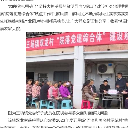
党的报告,明确了“坚持大抓基层的鲜明导向”,提出了建设社会治理
索“院落党建综合体”试点工作中,察民情、解民忧,不断推动民生实事落实
依托晚熟柑橘产业园,举办柑橘采摘节,让广大群众见证和分享丰收喜悦,
满农家大院。
图为王场镇党委班子成员在院坝会与群众面对面解决问题
该镇双龙村获得重庆市农委2023年度五星级“巴渝和美乡村示范村”
设双丰收。而发生在双龙村一个个鲜活动人的故事更是让人记忆犹新,没