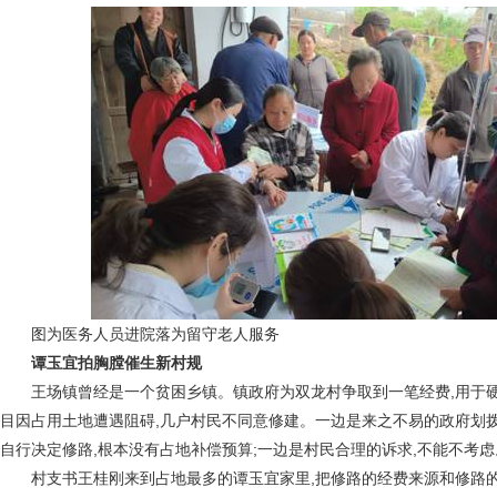
图为医务人员进院落为留守老人服务
谭玉宜拍胸膛催生新村规
王场镇曾经是一个贫困乡镇。镇政府为双龙村争取到一笔经费,用于
目因占用土地遭遇阻碍,几户村民不同意修建。一边是来之不易的政府划拨经
自行决定修路,根本没有占地补偿预算;一边是村民合理的诉求,不能不考虑
村支书王桂刚来到占地最多的谭玉宜家里,把修路的经费来源和修路的