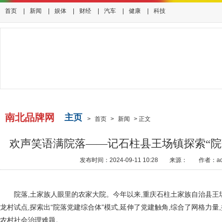
首页
|
新闻
|
娱体
|
财经
|
汽车
|
健康
|
科技
南北品牌网
主页
>
首页
>
新闻
>
正文
欢声笑语满院落——记石柱县王场镇探索“院
发布时间：2024-09-11 10:28
来源：
作者：ad
院落,土家族人眼里的农家大院。今年以来,重庆石柱土家族自治县王
龙村试点,探索出“院落党建综合体”模式,延伸了党建触角,综合了网格力量
农村社会治理难题。