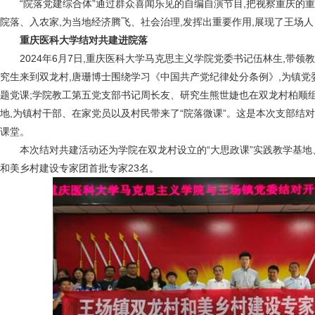
“院落党建综合体”通过群众喜闻乐见的自编自演节目,把视察重庆的
院落、入农家,为当地经济腾飞、社会治理,发挥出重要作用,展现了王场
重庆医科大学结对共建进院落
2024年6月7日,重庆医科大学马克思主义学院党委书记伍林生,带
究生来到双龙村,唐珊博士围绕学习《中国共产党纪律处分条例》,为镇党
题党课;学院教工第五党支部书记周长友、研究生熊世婕也在双龙村柏顺组
地,为镇村干部、在家党员以及村民带来了“院落微课”。这是本次支部结
课堂。
本次结对共建活动还为学院在双龙村设立的“大思政课”实践教学基地、
和美乡村建设专家团首批专家23名。