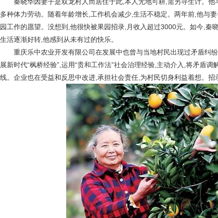
秦晓华因妻子是双龙村人而居住于此,本人无地可耕,需另寻生计。他
多种体力劳动。随着年龄增长,工作机会减少,生活不稳定。两年前,他与
园工作的愿望。没想到,他很快被果园招录,月收入超过3000元。如今,秦
生活逐渐好转,他感到从未有过的快乐。
重庆乐中农业开发有限公司在发展中也曾与当地村民出现过矛盾纠纷
展新时代“枫桥经验”,运用“贵和工作法”社会治理经验,主动介入,将矛盾
线。企业也在受益和反思中改进,承担社会责任,为村民切身利益着想。招