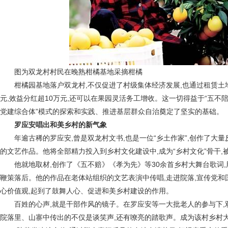
图为双龙村村民在晚熟柑橘基地采摘柑橘
柑橘园基地落户双龙村,不仅促进了村级集体经济发展,也通过租赁土地
元,效益分红超10万元,还可以在果园灵活务工增收。这一切得益于“五不陪
党建综合体”模式的探索和实践、推进基层群众自治奠定了坚实的基础。
罗应安唱出和美乡村的新气象
年逾古稀的罗应安,曾是双龙村文书,也是一位“乡土作家”,创作了大
的文艺作品。他将全部精力投入到乡村文化建设中,成为“乡村文化”骨干,被
他就地取材,创作了《五不赔》《孝为先》等30余首乡村大舞台歌词,
鞭策落后。他的作品在老体站组织的文艺表演中传唱,走进院落,宣传党和
心价值观,起到了鼓舞人心、促进和美乡村建设的作用。
百姓的心声,就是干部作风的镜子。在罗应安等一大批老人的参与下,
院落里、山寨中传出的不仅是谈笑声,还有嘹亮的踏歌声。成为该村乡村