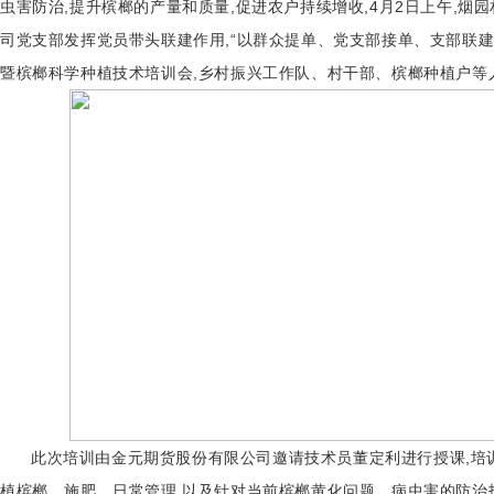
虫害防治,提升槟榔的产量和质量,促进农户持续增收,4月2日上午,烟
司党支部发挥党员带头联建作用,“以群众提单、党支部接单、支部联建
暨槟榔科学种植技术培训会,乡村振兴工作队、村干部、槟榔种植户等
此次培训由金元期货股份有限公司邀请技术员董定利进行授课,培
植槟榔、施肥、日常管理,以及针对当前槟榔黄化问题、病虫害的防治