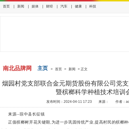
首页
|
新闻
|
娱体
|
财经
|
汽车
|
健康
|
科技
南北品牌网
主页
>
首页
>
新闻
>
正文
烟园村党支部联合金元期货股份有限公司党支
暨槟榔科学种植技术培训
发布时间：2024-04-11 17:23
来源：
作者：ad
来源--琼中县长征镇
正值槟榔树开花关键期,为进一步巩固传统产业,提高村民的槟榔种