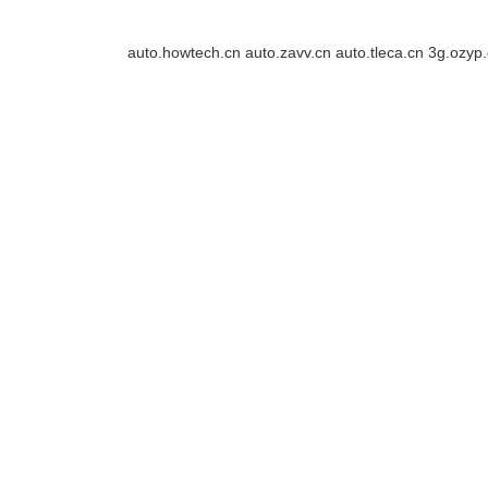
auto.howtech.cn
auto.zavv.cn
auto.tleca.cn
3g.ozyp